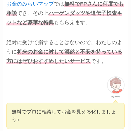
お金のみらいマップ
では
無料でFPさんに何度でも
相談
でき、その上
ハーゲンダッツや遺伝子検査キ
ットなど豪華な特典
ももらえます。
絶対に受けて損することはないので、わたしのよ
うに
将来のお金に対して漠然と不安を持っている
方にはぜひおすすめしたいサービス
です。
ayame
無料でプロに相談してお金を見える化しましょ
う♪